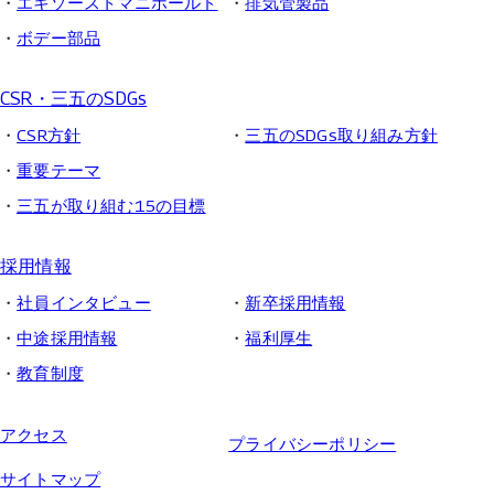
エキゾーストマニホールド
排気管製品
ボデー部品
CSR・三五のSDGs
CSR方針
三五のSDGs取り組み方針
重要テーマ
三五が取り組む15の目標
採用情報
社員インタビュー
新卒採用情報
中途採用情報
福利厚生
教育制度
アクセス
プライバシーポリシー
サイトマップ