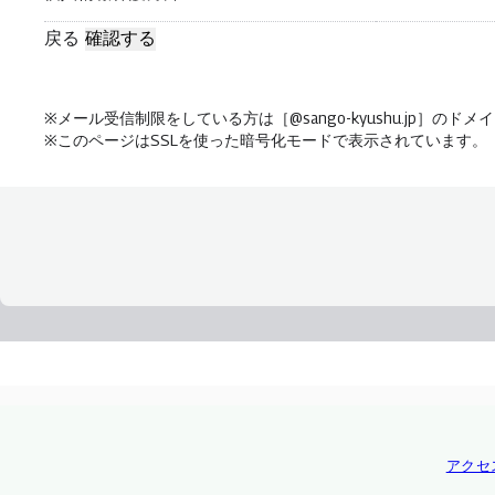
す。
戻る
確認する
万一、個人情報に関する事故が発生した場合、当社は速やかに
3. 個人情報に関する法令や指針、規範
当社は、個人情報保護法をはじめとする個人情報に関する法令
メール受信制限をしている方は［@sango-kyushu.jp］の
4. 個人情報の取り組み
このページはSSLを使った暗号化モードで表示されています。
当社は、個人情報管理の仕組みを継続的に見直し、改善に努め
5. お問合せ窓口
本プライバシーポリシーに関するお問合せは、下記の
■個人情報保護方針に関するお問合せ
株式会社 三五九州
住所：豊前市小石原185-8
TEL：0979-84-0735
FAX：0979-84-0635
アクセ