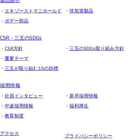
製品紹介
エキゾーストマニホールド
排気管製品
ボデー部品
CSR・三五のSDGs
CSR方針
三五のSDGs取り組み方針
重要テーマ
三五が取り組む15の目標
採用情報
社員インタビュー
新卒採用情報
中途採用情報
福利厚生
教育制度
アクセス
プライバシーポリシー