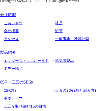
Copyright © SANGO KYUSHU CO., LTD.
All Rights Reserved.
会社情報
ごあいさつ
社是
会社概要
沿革
アクセス
一般事業主行動計画
製品紹介
エキゾーストマニホールド
排気管製品
ボデー部品
CSR・三五のSDGs
CSR方針
三五のSDGs取り組み方針
重要テーマ
三五が取り組む15の目標