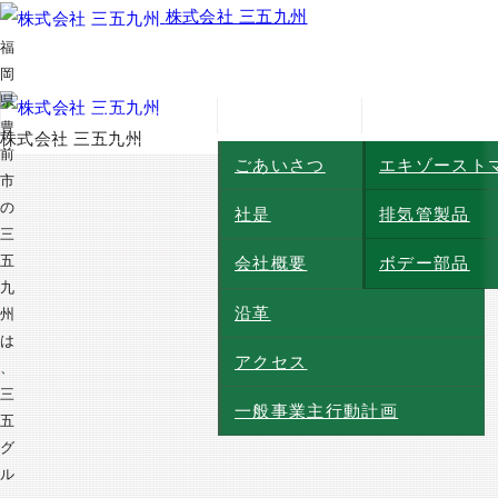
お問合せ
株式会社 三五九州
ごあいさつ
エキゾースト
福
社是
排気管製品
岡
県
トップページ
会社情報
製品紹介
会社概要
ボデー部品
豊
株式会社 三五九州
前
ごあいさつ
エキゾースト
沿革
市
の
社是
排気管製品
アクセス
三
五
会社概要
ボデー部品
一般事業主行動計画
九
沿革
州
は
アクセス
、
三
一般事業主行動計画
五
グ
ル