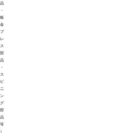
品
・
2025. 04. 01
株式会社三福は株式会社三五九州へ社名変更いた
板
2024. 08. 01
公式ホームページをリニューアルいたしました。
金
2023. 09. 25
20周年を記念し、豊前市へ発電機２台を寄贈致し
プ
2023. 09. 01
おかげさまで三福は20周年を迎えることが出来ま
レ
READ MORE
ス
部
品
・
ス
ピ
ニ
ン
グ
部
品
等
）