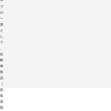
ー
プ
の
一
員
と
し
て
、
自
動
車
部
品
（
排
気
系
部