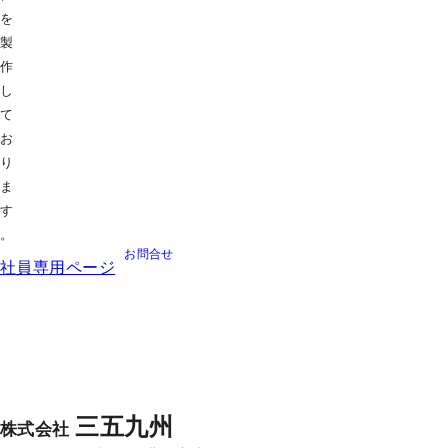
を
社
2024年入社
2016年
製
S.W
K.K
さん
さん
作
し
共に
常に前
社内外の方と
関わりな
高品質が
て
容の改善に
がら
もっと成長し、
支
るよう
真
お
える存在になりたい。
む。
り
ま
す
。
READ MORE
READ MORE
お問合せ
社員専用ページ
三五九州
株式会社